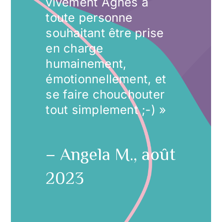
vivement Agnès à
toute personne
souhaitant être prise
en charge
humainement,
émotionnellement, et
se faire chouchouter
tout simplement ;-) »
– Angela M., août
2023