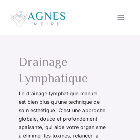
Passer
au
Toggle
contenu
Naviga
ACCUEIL
Drainage
QUI SUIS-JE
Lymphatique
MENOPAUSE
Le drainage lymphatique manuel
SERVICES
est bien plus qu’une technique de
soin esthétique. C’est une approche
globale, douce et profondément
PRENDRE RENDEZ-VOUS
apaisante, qui aide votre organisme
à éliminer les toxines, relancer la