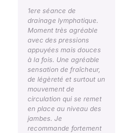
1ere séance de
Si vous avez souvent
drainage lymphatique.
cette sensation de
Moment très agréable
jambes lourdes ou que
avec des pressions
votre travail fait que
appuyées mais douces
vous êtes en grande
à la fois. Une agréable
partie en position assise
sensation de fraîcheur,
ou bien encore si vous
de légèreté et surtout un
recherchez un moyen
mouvement de
efficace de récupérer
circulation qui se remet
d’un effort sportif, le
en place au niveau des
drainage lymphatique
jambes. Je
peut être une bonne
recommande fortement
solution. Les mains